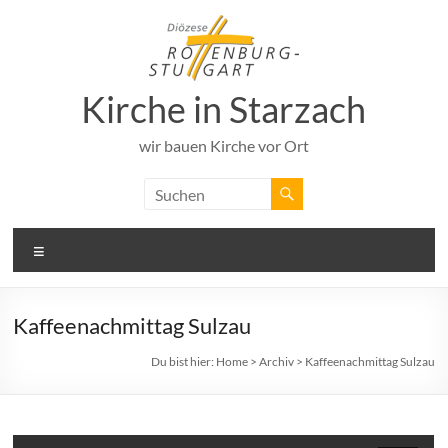
Zum
Inhalt
springen
Kirche in Starzach
wir bauen Kirche vor Ort
Menü
Kaffeenachmittag Sulzau
Du bist hier:
Home
>
Archiv
>
Kaffeenachmittag Sulzau