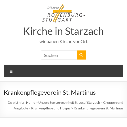
Zum
Inhalt
springen
Kirche in Starzach
wir bauen Kirche vor Ort
Menü
Krankenpflegeverein St. Martinus
Du bist hier:
Home
>
Unsere Seelsorgeeinheit St. Josef Starzach
>
Gruppen und
Angebote
>
Krankenpflege und Hospiz
>
Krankenpflegeverein St. Martinus