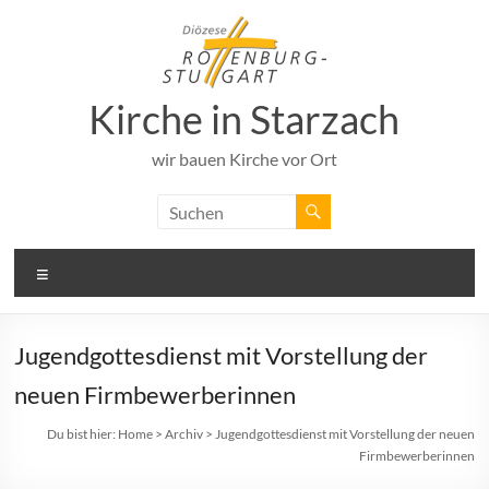
Zum
Inhalt
springen
Kirche in Starzach
wir bauen Kirche vor Ort
Menü
Jugendgottesdienst mit Vorstellung der
neuen Firmbewerberinnen
Du bist hier:
Home
>
Archiv
>
Jugendgottesdienst mit Vorstellung der neuen
Firmbewerberinnen