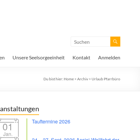
en
Unsere Seelsorgeeinheit
Kontakt
Anmelden
Du bist hier:
Home
>
Archiv
>
Urlaub Pfarrbüro
anstaltungen
Tauftermine 2026
01
Jan.
24. - 27. Sept. 2026 Assisi-Wallfahrt der