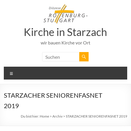
Zum
Inhalt
springen
Kirche in Starzach
wir bauen Kirche vor Ort
Menü
STARZACHER SENIORENFASNET
2019
Du bist hier:
Home
>
Archiv
>
STARZACHER SENIORENFASNET 2019