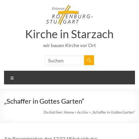
Zum
Inhalt
springen
Kirche in Starzach
wir bauen Kirche vor Ort
Menü
„Schaffer in Gottes Garten“
Du bist hier:
Home
>
Archiv
>
„Schaffer in Gottes Garten“
Am Rosenmontag, den 12.02.18 hat sich der