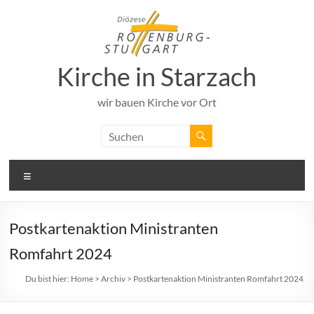
Zum
Inhalt
springen
Kirche in Starzach
wir bauen Kirche vor Ort
Menü
Postkartenaktion Ministranten
Romfahrt 2024
Du bist hier:
Home
>
Archiv
>
Postkartenaktion Ministranten Romfahrt 2024