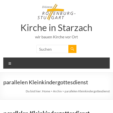
Zum
Inhalt
springen
Kirche in Starzach
wir bauen Kirche vor Ort
Menü
parallelen Kleinkindergottesdienst
Du bist hier:
Home
>
Archiv
>
parallelen Kleinkindergottesdienst