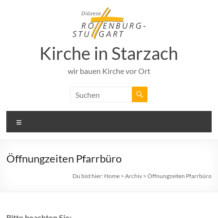
Zum
Inhalt
springen
Kirche in Starzach
wir bauen Kirche vor Ort
Menü
Öffnungzeiten Pfarrbüro
Du bist hier:
Home
>
Archiv
>
Öffnungzeiten Pfarrbüro
Bitte beachten Sie: