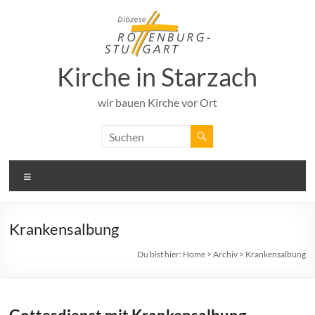
Zum
Inhalt
springen
Kirche in Starzach
wir bauen Kirche vor Ort
Menü
Krankensalbung
Du bist hier:
Home
>
Archiv
>
Krankensalbung