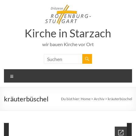
Zum
Inhalt
springen
Kirche in Starzach
wir bauen Kirche vor Ort
Menü
kräuterbüschel
Du bist hier:
Home
>
Archiv
>
kräuterbüschel