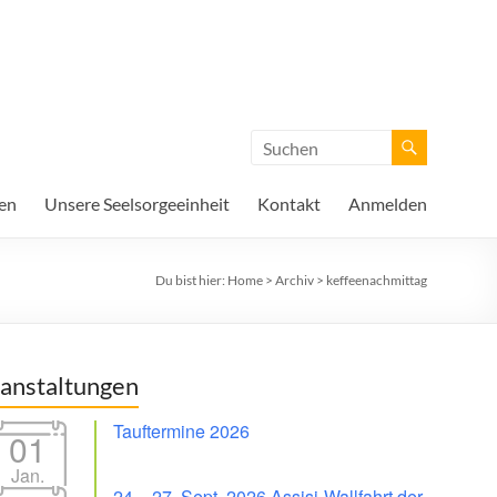
en
Unsere Seelsorgeeinheit
Kontakt
Anmelden
Du bist hier:
Home
>
Archiv
>
keffeenachmittag
anstaltungen
Tauftermine 2026
01
Jan.
24. - 27. Sept. 2026 Assisi-Wallfahrt der