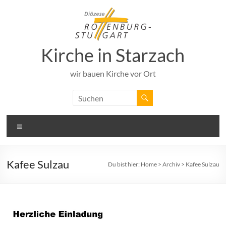
Zum
Inhalt
springen
Kirche in Starzach
wir bauen Kirche vor Ort
Menü
Kafee Sulzau
Du bist hier:
Home
>
Archiv
>
Kafee Sulzau