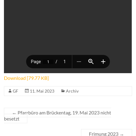
Download [79.77 KB]
GF
11. Mai 2023
Archiv
←
Pfarrbüro am Brückentag, 19. Mai 2023 nicht
besetzt
Frimung 2023
→