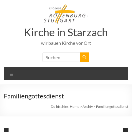
Zum
Inhalt
springen
Kirche in Starzach
wir bauen Kirche vor Ort
Menü
Familiengottesdienst
Du bist hier:
Home
>
Archiv
>
Familiengottesdienst