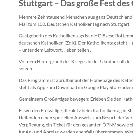
Stuttgart – Das große Fest des
Mehrere Zehntausend Menschen aus ganz Deutschland 
Mai zum 102. Deutschen Katholikentag nach Stuttgart.
Gastgeberin des Katholikentags ist die Diözese Rottenb
deutschen Katholiken (ZdK). Der Katholikentag steht –
– unter dem Leitwort, „leben teilen“.
Vor dem Hintergrund des Krieges in der Ukraine soll der
setzen.
Das Programm ist abrufbar auf der Homepage des Katho
steht als App zum Download im Google Play Store oder 
Gemeinsam Großartiges bewegen: Erleben Sie den Kathol
Es werden Freiwillige, die aktiv beim Katholikentag in S
Helfenden einen speziellen Ausweis zum Besuch der Ver
Verpflegung, ein Ticket für den gesamten ÖPNV sowie e
für An- und Abreise werden ebenfalls übernommen. Wer 