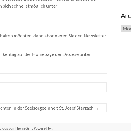
 sich schnellstmöglich unter
Arc
Arch
der
halten möchten, dann abonnieren Sie den Newsletter
Beit
holikentag auf der Homepage der Diözese unter
chten in der Seelsorgeeinheit St. Josef Starzach
→
cious
von ThemeGrill. Powered by: