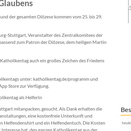
 Glaubens
und der gesamten Diözese kommen vom 25. bis 29.
urg-Stuttgart, Veranstalter des Zentralkomitees der
 passend zum Patron der Diözese, dem heiligen Martin
 Katholikentag auch ein großes Zeichen des Friedens
likentags unter: katholikentag.de/programm und
App Store zur Verfügung.
ikentag als HelferIn
Bes
tuttgart mitanpacken, gesucht. Als Dank erhalten die
anstaltungen, eine kostenfreie Unterkunft und
in Helfendenshirt und ein Helfendentuch. Die Kosten
heute
Interesse hat, den ganzen Katholikentag aus der