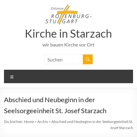
Zum
Inhalt
springen
Kirche in Starzach
wir bauen Kirche vor Ort
Menü
Abschied und Neubeginn in der
Seelsorgeeinheit St. Josef Starzach
Du bist hier:
Home
>
Archiv
>
Abschied und Neubeginn in der Seelsorgeeinheit St.
Josef Starzach