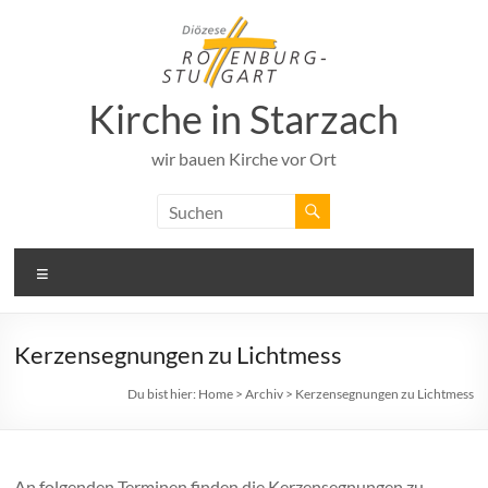
Zum
Inhalt
springen
Kirche in Starzach
wir bauen Kirche vor Ort
Menü
Kerzensegnungen zu Lichtmess
Du bist hier:
Home
>
Archiv
>
Kerzensegnungen zu Lichtmess
An folgenden Terminen finden die Kerzensegnungen zu