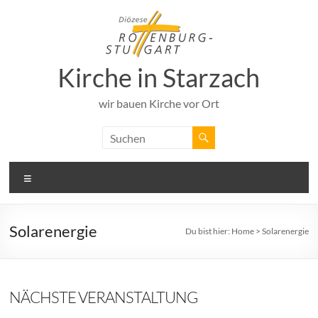
Zum
Inhalt
springen
Kirche in Starzach
wir bauen Kirche vor Ort
Menü
Solarenergie
Du bist hier:
Home
>
Solarenergie
NÄCHSTE VERANSTALTUNG